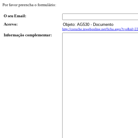
Por favor preencha o formulário:
O seu Email:
Acervo:
http://coruche.inwebonline.net/ficha.aspx?t=o&id=
Informação complementar: