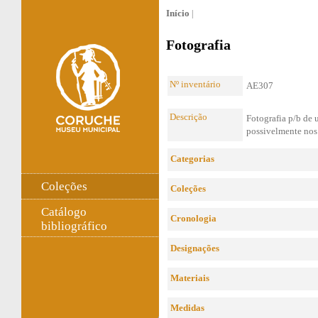
Início
|
Fotografia
Nº inventário
AE307
Descrição
Fotografia p/b de
possivelmente nos
Categorias
Coleções
Coleções
Catálogo
Cronologia
bibliográfico
Designações
Materiais
Medidas