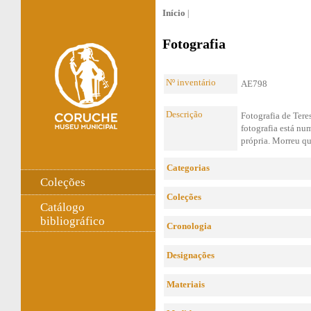
Início
|
Fotografia
Nº inventário
AE798
Descrição
Fotografia de Ter
fotografia está nu
própria. Morreu q
Categorias
Coleções
Coleções
Catálogo
bibliográfico
Cronologia
Designações
Materiais